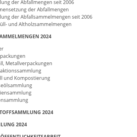
lung der Abfallmengen seit 2006
ensetzung der Abfallmengen
lung der Abfallsammelmengen seit 2006
üll- und Altholzsammelmengen
SAMMELMENGEN 2024
er
rpackungen
ll, Metallverpackungen
fraktionssammlung
ll und Kompostierung
iseölsammlung
iliensammlung
liensammlung
TOFFSAMMLUNG 2024
LUNG 2024
- ÖFFENTLICHKEITSARBEIT