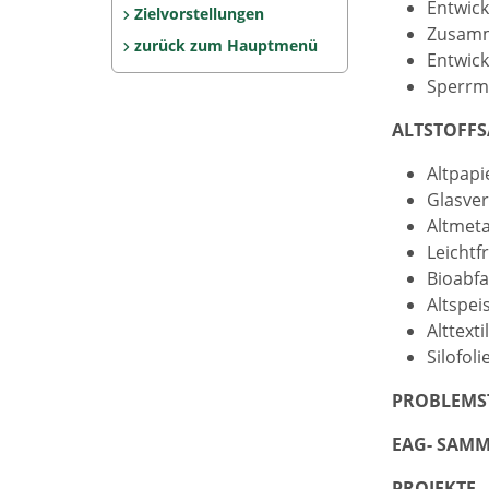
Entwick
Zielvorstellungen
Zusamm
zurück zum Hauptmenü
Entwick
Sperrm
ALTSTOFF
Altpapi
Glasve
Altmeta
Leicht
Bioabfa
Altspe
Alttext
Silofo
PROBLEMS
EAG- SAMM
PROJEKTE 