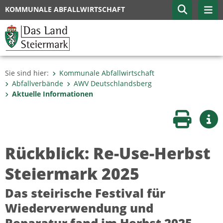
KOMMUNALE ABFALLWIRTSCHAFT
Sie sind hier:
Kommunale Abfallwirtschaft
Abfallverbände
AWV Deutschlandsberg
Aktuelle Informationen
Seite druc
Wei
Rückblick: Re-Use-Herbst
Steiermark 2025
Das steirische Festival für
Wiederverwendung und
Reparatur fand im Herbst 2025