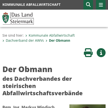
KOMMUNALE ABFALLWIRTSCHAFT
Sie sind hier:
Kommunale Abfallwirtschaft
Dachverband der AWVs
Der Obmann
Seite druc
Wei
Der Obmann
des Dachverbandes der
steirischen
Abfallwirtschaftsverbände
Bgm. Ing. Markus Windisch