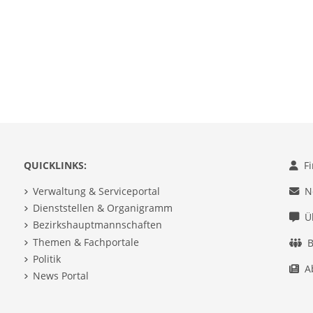
QUICKLINKS:
F
Verwaltung & Serviceportal
N
Dienststellen & Organigramm
Ü
Bezirkshauptmannschaften
Themen & Fachportale
B
Politik
A
News Portal