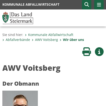
KOMMUNALE ABFALLWIRTSCHAFT
Sie sind hier:
Kommunale Abfallwirtschaft
Abfallverbände
AWV Voitsberg
Wir über uns
Seite druc
Wei
AWV Voitsberg
Der Obmann