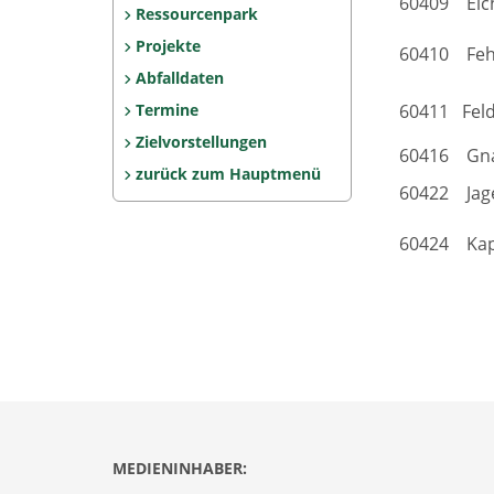
60409 Eic
Ressourcenpark
Projekte
60410 Feh
Abfalldaten
Termine
60411 Fel
Zielvorstellungen
60416 Gn
zurück zum Hauptmenü
60422 Jag
60424 Kap
MEDIENINHABER: