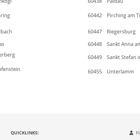
hkögl
60438 Paldau
ring
60442 Pirching am T
dbach
60447 Riegersburg
as
60448 Sankt Anna am
erberg
60449 Sankt Stefan i
fenstein
60455 Unterlamm
QUICKLINKS:
F