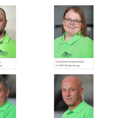
g
Charlotte Kratoschka
rg
© AWV Radkersburg