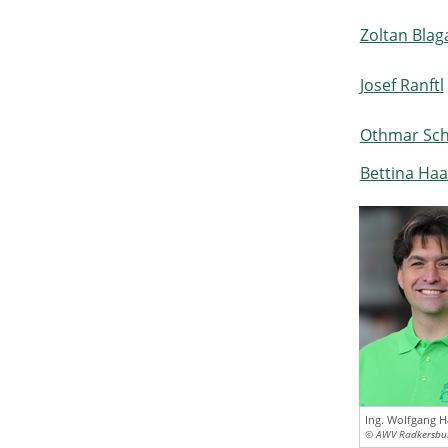
Zoltan Blag
Josef Ranftl
Othmar Sc
Bettina Haa
Ing. Wolfgang H
© AWV Radkersbu