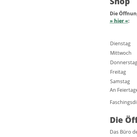
Shop
Die Öffnun
» hier «
:
Dienstag
Mittwoch
Donnersta
Freitag
Samstag
An Feiertag
Faschingsdi
Die Öf
Das Büro de