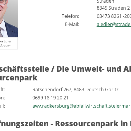
Straden
8345 Straden 2
Telefon:
03473 8261 -200
E-Mail:
a.edler@strade
n Edler
Straden
schäftsstelle / Die Umwelt- und A
urcenpark
ft:
Ratschendorf 267, 8483 Deutsch Goritz
on:
0699 18 19 20 21
il:
awv.radkersburg@abfallwirtschaft.steiermar
fnungszeiten - Ressourcenpark in