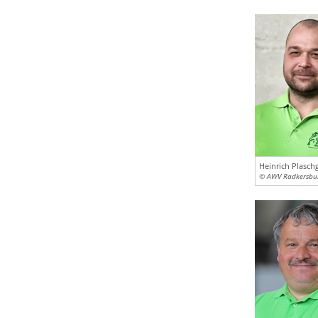
Heinrich Plasch
© AWV Radkersbu