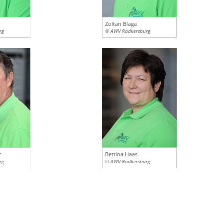
Zoltan Blaga
rg
© AWV Radkersburg
r
Bettina Haas
rg
© AWV Radkersburg