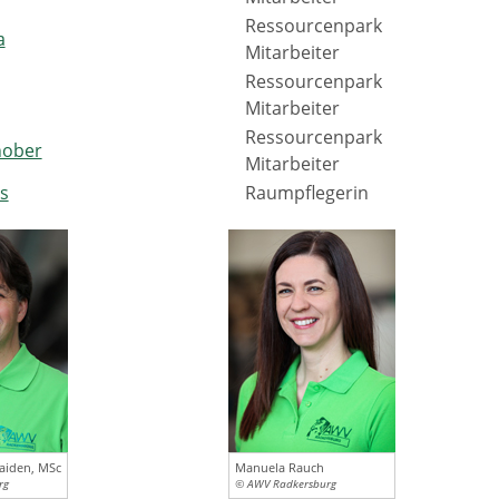
Ressourcenpark
a
Mitarbeiter
Ressourcenpark
Mitarbeiter
Ressourcenpark
hober
Mitarbeiter
s
Raumpflegerin
aiden, MSc
Manuela Rauch
rg
© AWV Radkersburg