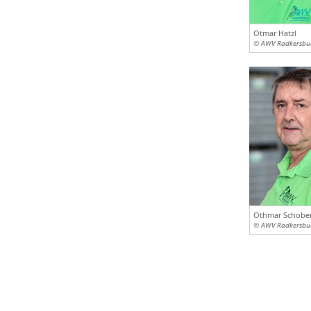
Otmar Hatzl
© AWV Radkersbu
Othmar Schobe
© AWV Radkersbu