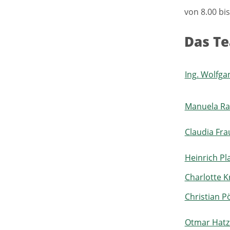
von 8.00 bis
Das T
Ing. Wolfga
Manuela R
Claudia Fra
Heinrich Pl
Charlotte K
Christian P
Otmar Hatz