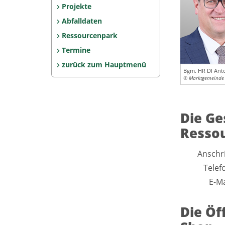
Projekte
Abfalldaten
Ressourcenpark
Termine
zurück zum Hauptmenü
Bgm. HR DI Anto
© Marktgemeinde 
Die Ge
Resso
Anschri
Telef
E-Ma
Die Öf