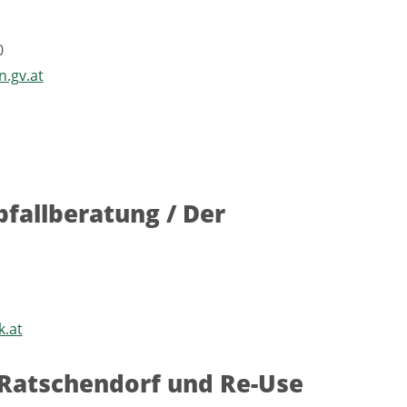
‬
n.gv.at
bfallberatung / Der
k.at
 Ratschendorf und Re-Use