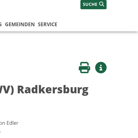
SUCHE
G
GEMEINDEN
SERVICE
Seite drucken
Weitere Infos
WV) Radkersburg
on Edler
e