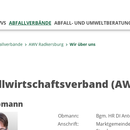
VS
ABFALLVERBÄNDE
ABFALL- UND UMWELTBERATUN
allverbände
AWV Radkersburg
Wir über uns
llwirtschaftsverband (A
bmann
Obmann
:
Bgm. HR DI Ant
Anschrift:
Marktgemeind