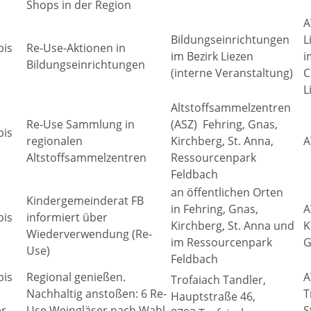
Shops in der Region
Bildungseinrichtungen
L
bis
Re-Use-Aktionen in
im Bezirk Liezen
i
Bildungseinrichtungen
(interne Veranstaltung)
C
L
Altstoffsammelzentren
Re-Use Sammlung in
(ASZ) Fehring, Gnas,
bis
regionalen
Kirchberg, St. Anna,
A
Altstoffsammelzentren
Ressourcenpark
Feldbach
an öffentlichen Orten
Kindergemeinderat FB
in Fehring, Gnas,
A
bis
informiert über
Kirchberg, St. Anna und
K
Wiederverwendung (Re-
im Ressourcenpark
G
Use)
Feldbach
bis
Regional genießen.
A
Trofaiach Tandler,
Nachhaltig anstoßen: 6 Re-
T
Hauptstraße 46,
r
Use Weingläser nach Wahl
S