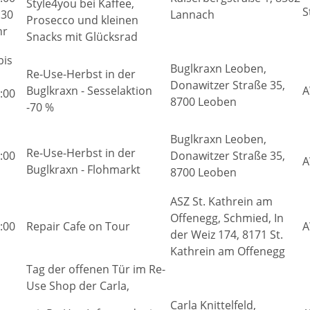
Style4you bei Kaffee,
S
:30
Lannach
Prosecco und kleinen
hr
Snacks mit Glücksrad
bis
Buglkraxn Leoben,
Re-Use-Herbst in der
Donawitzer Straße 35,
Buglkraxn - Sesselaktion
A
:00
8700 Leoben
-70 %
Buglkraxn Leoben,
Re-Use-Herbst in der
:00
Donawitzer Straße 35,
A
Buglkraxn - Flohmarkt
8700 Leoben
ASZ St. Kathrein am
Offenegg, Schmied, In
:00
Repair Cafe on Tour
A
der Weiz 174, 8171 St.
Kathrein am Offenegg
Tag der offenen Tür im Re-
Use Shop der Carla,
Carla Knittelfeld,