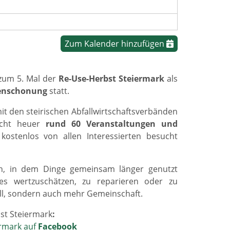
Zum Kalender hinzufügen
zum 5. Mal der
Re-Use-Herbst Steiermark
als
censchonung
statt.
it den steirischen Abfallwirtschaftsverbänden
licht heuer
rund 60 Veranstaltungen und
 kostenlos von allen Interessierten besucht
n, in dem Dinge gemeinsam länger genutzt
es wertzuschätzen, zu reparieren oder zu
all, sondern auch mehr Gemeinschaft.
st Steiermark
:
rmark auf
Facebook