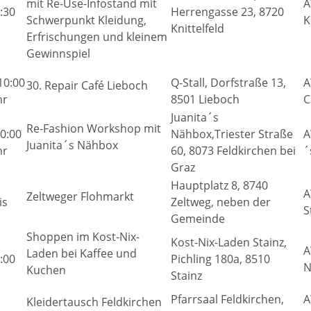
mit Re-Use-Infostand mit
A
:30
Herrengasse 23, 8720
Schwerpunkt Kleidung,
K
Knittelfeld
Erfrischungen und kleinem
Gewinnspiel
10:00
Q-Stall, Dorfstraße 13,
A
30. Repair Café Lieboch
hr
8501 Lieboch
C
Juanita´s
Re-Fashion Workshop mit
10:00
Nähbox,Triester Straße
A
Juanita´s Nähbox
hr
60, 8073 Feldkirchen bei
´
Graz
Hauptplatz 8, 8740
A
Zeltweger Flohmarkt
is
Zeltweg, neben der
S
Gemeinde
Shoppen im Kost-Nix-
Kost-Nix-Laden Stainz,
A
Laden bei Kaffee und
:00
Pichling 180a, 8510
N
Kuchen
Stainz
Pfarrsaal Feldkirchen,
A
Kleidertausch Feldkirchen