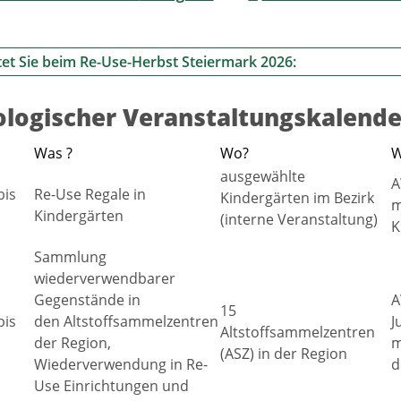
et Sie beim Re-Use-Herbst Steiermark 2026:
logischer Veranstaltungskalende
Was ?
Wo?
W
ausgewählte
A
bis
Re-Use Regale in
Kindergärten im Bezirk
m
Kindergärten
(interne Veranstaltung)
K
Sammlung
wiederverwendbarer
Gegenstände in
A
15
bis
den Altstoffsammelzentren
J
Altstoffsammelzentren
der Region,
m
(ASZ) in der Region
Wiederverwendung in Re-
d
Use Einrichtungen und