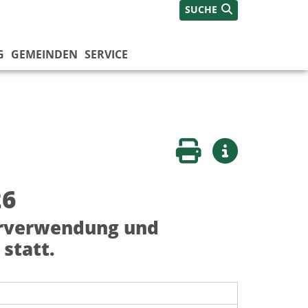
SUCHE
G
GEMEINDEN
SERVICE
Seite drucken
Weitere Infos
26
erverwendung und
statt.