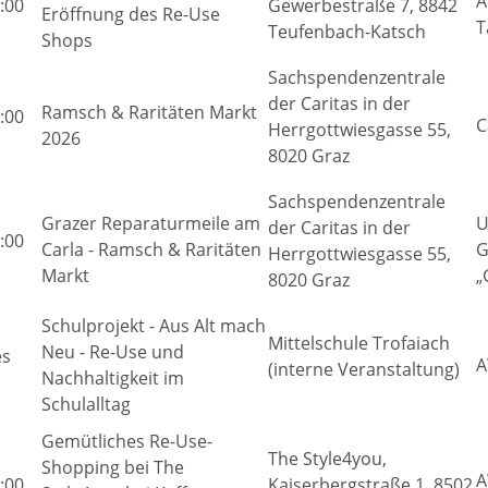
A
:00
Gewerbestraße 7, 8842
Eröffnung des Re-Use
T
Teufenbach-Katsch
Shops
Sachspendenzentrale
der Caritas in der
Ramsch & Raritäten Markt
:00
C
Herrgottwiesgasse 55,
2026
8020 Graz
Sachspendenzentrale
Grazer Reparaturmeile am
U
der Caritas in der
:00
Carla - Ramsch & Raritäten
G
Herrgottwiesgasse 55,
Markt
„
8020 Graz
Schulprojekt - Aus Alt mach
Mittelschule Trofaiach
Neu - Re-Use und
es
A
(interne Veranstaltung)
Nachhaltigkeit im
Schulalltag
Gemütliches Re-Use-
The Style4you,
Shopping bei The
A
:00
Kaiserbergstraße 1, 8502