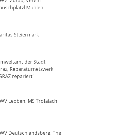
WV Murau, Verein
auschplatzl Mühlen
aritas Steiermark
mweltamt der Stadt
raz, Reparaturnetzwerk
GRAZ repariert"
WV Leoben, MS Trofaiach
WV Deutschlandsberg, The