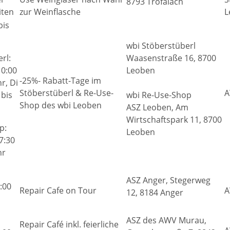
8793 Trofaiach
iten
zur Weinflasche
L
bis
wbi Stöberstüberl
rl:
Waasenstraße 16, 8700
10:00
Leoben
-25%- Rabatt-Tage im
r, Di
Stöberstüberl & Re-Use-
A
 bis
wbi Re-Use-Shop
Shop des wbi Leoben
ASZ Leoben, Am
Wirtschaftspark 11, 8700
p:
Leoben
7:30
hr
ASZ Anger, Stegerweg
:00
Repair Cafe on Tour
A
12, 8184 Anger
ASZ des AWV Murau,
Repair Café inkl. feierliche