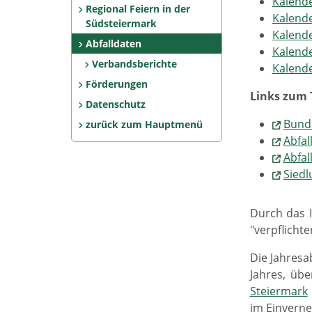
Kalende
Regional Feiern in der
Kalende
Südsteiermark
Kalende
Abfalldaten
Kalende
Verbandsberichte
Kalende
Förderungen
Links zum
Datenschutz
Bunde
zurück zum Hauptmenü
Abfal
Abfal
Siedl
Durch das I
"verpflicht
Die Jahresa
Jahres, üb
Steiermark
im Einverne