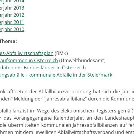
rjahr 2014
rjahr 2013
rjahr 2012
rjahr 2011
rjahr 2010
 Thema:
s-Abfallwirtschaftsplan
(BMK)
laufkommen in Österreich
(Umweltbundesamt)
ldaten der Bundesländer in Österreich
ungsabfälle - kommunale Abfälle in der Steiermark
nkrafttreten der Abfallbilanzverordnung hat sich die jähr
enden" Meldung der "Jahresabfallbilanz" durch die Kommu
bfallbilanz ist im Wege des elektronischen Registers gemä
er das vorangegangene Kalenderjahr, an den Landeshau
die übermittelten kommunalen Jahresabfallbilanzen auf feh
hmen mit dem jeweiligen Abfallwirtschaftsverband und erste