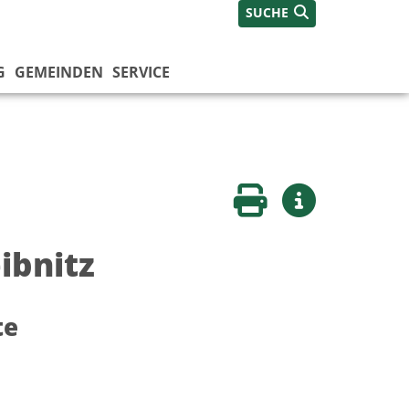
SUCHE
G
GEMEINDEN
SERVICE
Seite drucken
Weitere Infos
ibnitz
te