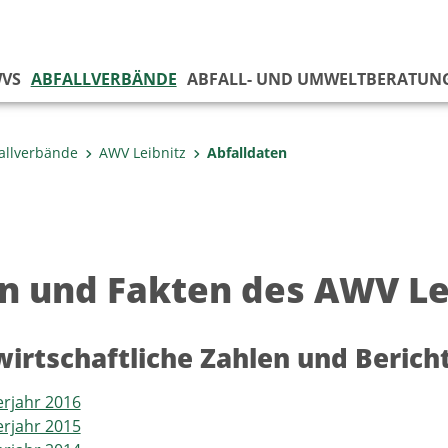
VS
ABFALLVERBÄNDE
ABFALL- UND UMWELTBERATUN
allverbände
AWV Leibnitz
Abfalldaten
n und Fakten des AWV Le
wirtschaftliche Zahlen und Berich
rjahr 2016
rjahr 2015