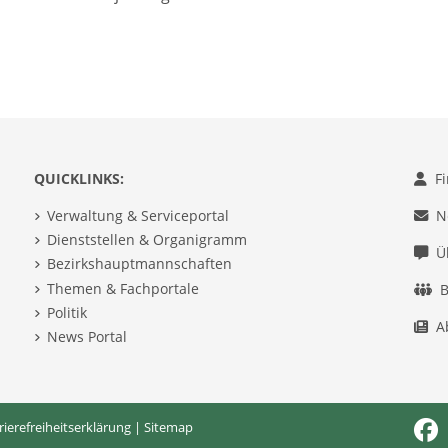
QUICKLINKS:
F
Verwaltung & Serviceportal
N
Dienststellen & Organigramm
Ü
Bezirkshauptmannschaften
Themen & Fachportale
B
Politik
A
News Portal
rierefreiheitserklärung
|
Sitemap
Fac