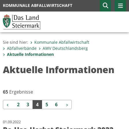
KOMMUNALE ABFALLWIRTSCHAFT
Sie sind hier:
Kommunale Abfallwirtschaft
Abfallverbände
AWV Deutschlandsberg
Aktuelle Informationen
Aktuelle Informationen
65
Ergebnisse
Zurück
Weiter
2
3
4
5
6
01.09.2022