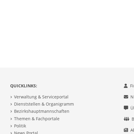
QUICKLINKS:
F
Verwaltung & Serviceportal
N
Dienststellen & Organigramm
Ü
Bezirkshauptmannschaften
Themen & Fachportale
B
Politik
A
News Portal