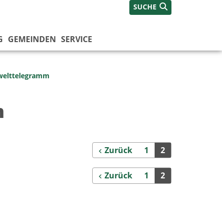
SUCHE
G
GEMEINDEN
SERVICE
welttelegramm
m
Zurück
Zurück
1
2
Zurück
Zurück
1
2