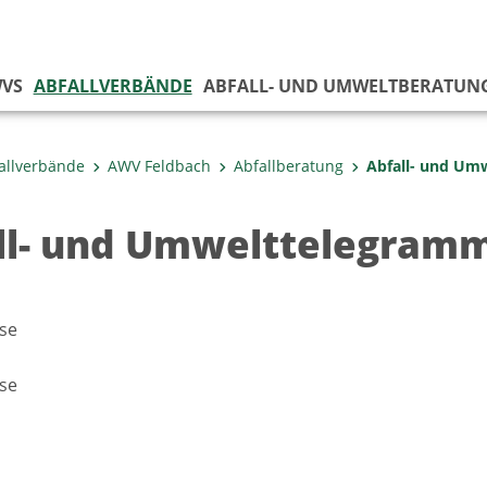
VS
ABFALLVERBÄNDE
ABFALL- UND UMWELTBERATUN
allverbände
AWV Feldbach
Abfallberatung
Abfall- und Um
ll- und Umwelttelegram
se
se